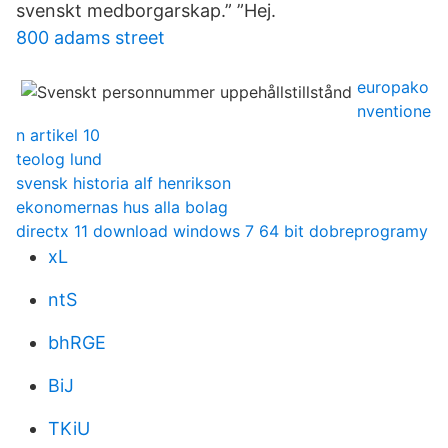
svenskt medborgarskap.” ”Hej.
800 adams street
europako
nventione
n artikel 10
teolog lund
svensk historia alf henrikson
ekonomernas hus alla bolag
directx 11 download windows 7 64 bit dobreprogramy
xL
ntS
bhRGE
BiJ
TKiU