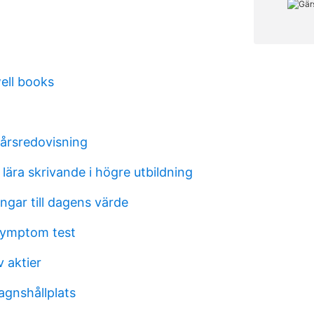
ell books
 årsredovisning
t lära skrivande i högre utbildning
gar till dagens värde
symptom test
v aktier
agnshållplats