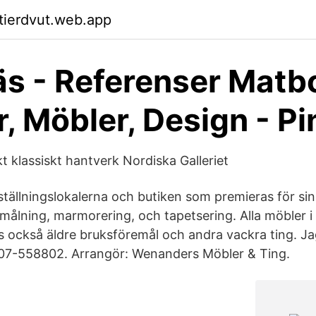
ktierdvut.web.app
s - Referenser Matb
r, Möbler, Design - Pi
t klassiskt hantverk Nordiska Galleriet
tställningslokalerna och butiken som premieras för si
ålning, marmorering, och tapetsering. Alla möbler i b
ns också äldre bruksföremål och andra vackra ting. J
707-558802. Arrangör: Wenanders Möbler & Ting.