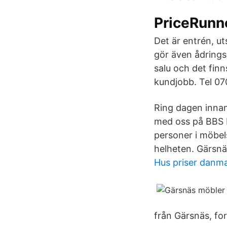
PriceRunn
Det är entrén, u
gör även ådringsm
salu och det fin
kundjobb. Tel 0
Ring dagen innan 
med oss på BBS M
personer i möbels
helheten. Gärsnä
Hus priser danm
från Gärsnäs, for