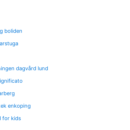
g boliden
arstuga
ingen dagvård lund
gnificato
arberg
tek enkoping
 for kids