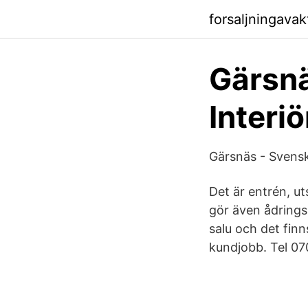
forsaljningava
Gärsnä
Interiö
Gärsnäs - Svensk
Det är entrén, u
gör även ådringsm
salu och det fin
kundjobb. Tel 0