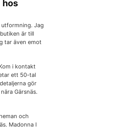
s hos
n utformning. Jag
utiken är till
ag tar även emot
 Kom i kontakt
tar ett 50-tal
 detaljerna gör
 nära Gärsnäs.
cheman och
näs. Madonna I