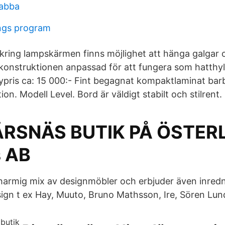
rabba
ings program
 kring lampskärmen finns möjlighet att hänga galgar
onstruktionen anpassad för att fungera som hatthyll
 Nypris ca: 15 000:- Fint begagnat kompaktlaminat bar
ion. Modell Level. Bord är väldigt stabilt och stilrent.
GÄRSNÄS BUTIK PÅ ÖSTER
 AB
charmig mix av designmöbler och erbjuder även inredn
ign t ex Hay, Muuto, Bruno Mathsson, Ire, Sören Lun