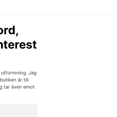
ord,
nterest
n utformning. Jag
utiken är till
ag tar även emot