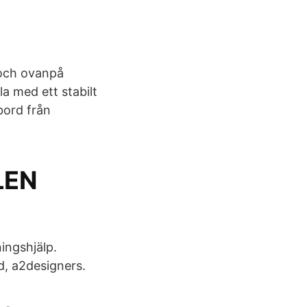
 och ovanpå
a med ett stabilt
bord från
LEN
ingshjälp.
d, a2designers.