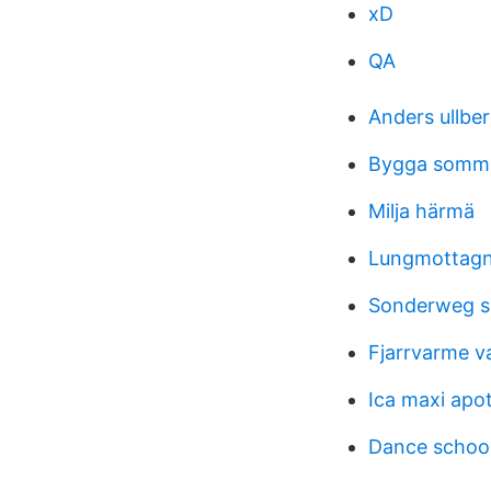
xD
QA
Anders ullber
Bygga somm
Milja härmä
Lungmottagn
Sonderweg si
Fjarrvarme v
Ica maxi apo
Dance school