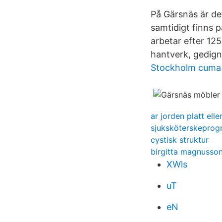
På Gärsnäs är det
samtidigt finns p
arbetar efter 12
hantverk, gedign
Stockholm cuma 
ar jorden platt elle
sjuksköterskepro
cystisk struktur
birgitta magnusso
XWls
uT
eN