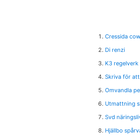
Cressida cow
Di renzi
K3 regelverk
Skriva för at
Omvandla pen
Utmattning 
Svd näringsli
Hjällbo spårv