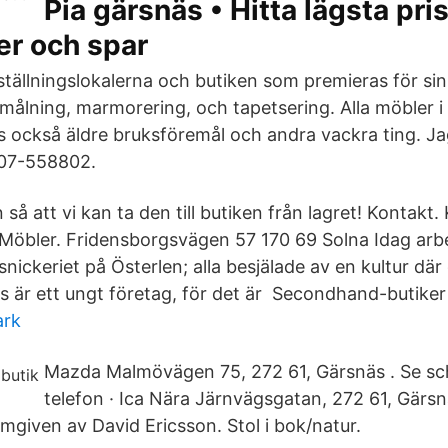
Pia gärsnäs • Hitta lägsta pri
er och spar
tställningslokalerna och butiken som premieras för si
ålning, marmorering, och tapetsering. Alla möbler i b
ns också äldre bruksföremål och andra vackra ting. J
707-558802.
så att vi kan ta den till butiken från lagret! Kontakt.
öbler. Fridensborgsvägen 57 170 69 Solna Idag arbe
nickeriet på Österlen; alla besjälade av en kultur där
s är ett ungt företag, för det är Secondhand-butiker
ark
Mazda Malmövägen 75, 272 61, Gärsnäs . Se s
telefon · Ica Nära Järnvägsgatan, 272 61, Gärs
mgiven av David Ericsson. Stol i bok/natur.