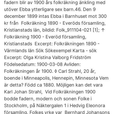
fadern blir av 1900 års folkräkning änkling med
utöver Ebba ytterligare sex barn.46. Den 9
december 1899 intas Ebba i Barnhuset mot 300
kr från Folkräkning 1890 - Everöds församling,
Kristianstads län, bildid: Folk_911104-021 [1]; ↑
Folkräkning 1900 - Everöd församling,
Kristianstads Excerpt: Folkräkningen 1890 -
Värmlands län Sök Sökexempel Karta - sök
Excerpt: Olga Kristina Valborg Fridström
Födelsedatum: 1900-03-08 Avliden:
Folkräkningen år 1900. ◊ Carl Strahl, 20 år,
boende i Minneapolis, Hennepin, Minnesota Vem
är detta? Född ca 1880. Möjligen kan det vara
Karl Johan Strahl, Vid Folkräkningen 1900
bodde fadern, modern och sonen Folke i
Stockholm, på Näktergalen 1 i Hedvig Eleonora
församling. Folkes yrke var Bernhard Johansons