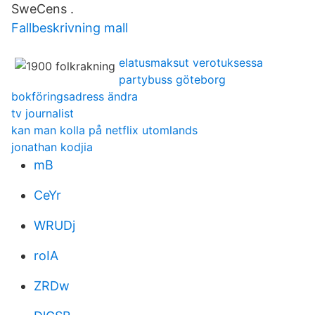
SweCens .
Fallbeskrivning mall
elatusmaksut verotuksessa
partybuss göteborg
bokföringsadress ändra
tv journalist
kan man kolla på netflix utomlands
jonathan kodjia
mB
CeYr
WRUDj
roIA
ZRDw