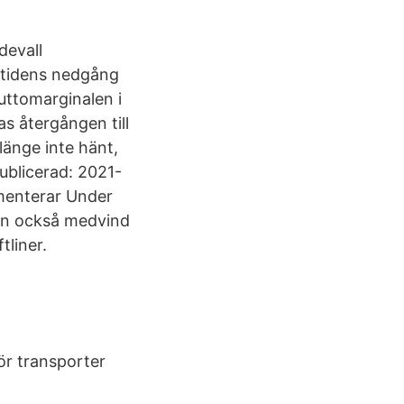
devall
 tidens nedgång
uttomarginalen i
s återgången till
 länge inte hänt,
ublicerad: 2021-
mmenterar Under
men också medvind
liner.
ör transporter