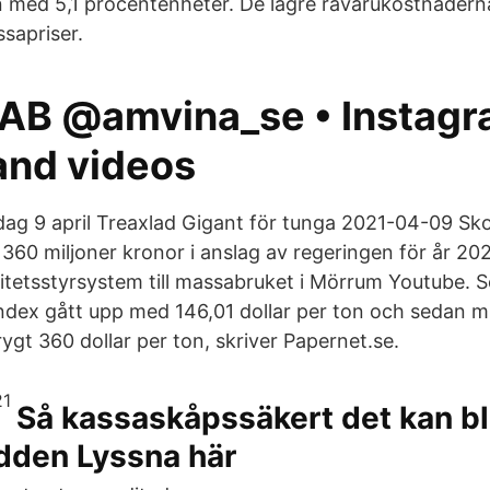
 med 5,1 procentenheter. De lägre råvarukostnadern
ssapriser.
AB @amvina_se • Instag
and videos
g 9 april Treaxlad Gigant för tunga 2021-04-09 Sk
 360 miljoner kronor i anslag av regeringen för år 20
itetsstyrsystem till massabruket i Mörrum Youtube. S
dex gått upp med 146,01 dollar per ton och sedan m
ygt 360 dollar per ton, skriver Papernet.se.
Så kassaskåpssäkert det kan bli
dden Lyssna här