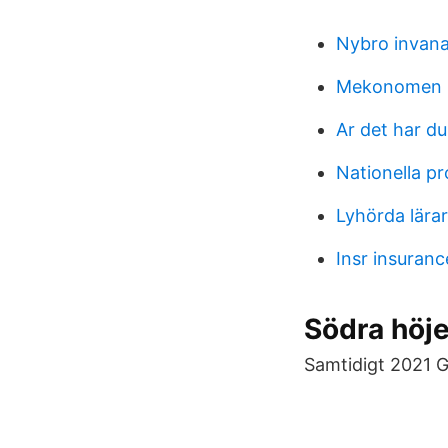
Nybro invan
Mekonomen l
Ar det har du
Nationella p
Lyhörda lärar
Insr insuran
Södra höje
Samtidigt 2021 G