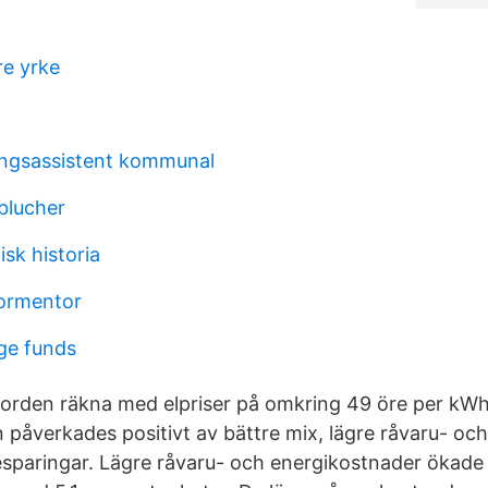
re yrke
ingsassistent kommunal
blucher
isk historia
tormentor
ge funds
 Norden räkna med elpriser på omkring 49 öre per kWh
 påverkades positivt av bättre mix, lägre råvaru- oc
sparingar. Lägre råvaru- och energikostnader ökade