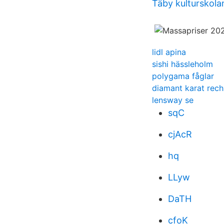
Täby kulturskola
lidl apina
sishi hässleholm
polygama fåglar
diamant karat rech
lensway se
sqC
cjAcR
hq
LLyw
DaTH
cfoK