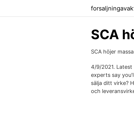
forsaljningava
SCA hö
SCA höjer massap
4/9/2021. Latest
experts say you'l
sälja ditt virke?
och leveransvirke