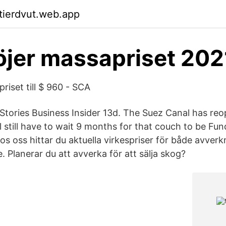
ktierdvut.web.app
jer massapriset 202
riset till $ 960 - SCA
 Stories Business Insider 13d. The Suez Canal has re
l still have to wait 9 months for that couch to be Fun
 Hos oss hittar du aktuella virkespriser för både avve
. Planerar du att avverka för att sälja skog?