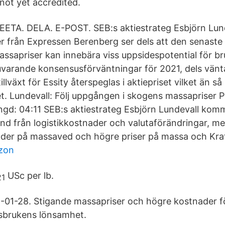
not yet accredited.
ETA. DELA. E-POST. SEB:s aktiestrateg Esbjörn Lun
 från Expressen Berenberg ser dels att den senaste
assapriser kan innebära viss uppsidespotential för br
nuvarande konsensusförväntningar för 2021, dels vänta
illväxt för Essity återspeglas i aktiepriset vilket än så
et. Lundevall: Följ uppgången i skogens massapriser P
ngd: 04:11 SEB:s aktiestrateg Esbjörn Lundevall ko
ind från logistikkostnader och valutaförändringar, 
ader på massaved och högre priser på massa och Kraft
izon
USc per lb.
-01-28. Stigande massapriser och högre kostnader f
sbrukens lönsamhet.