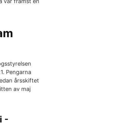
a var främst en
ram
ogsstyrelsen
21. Pengarna
edan årsskiftet
itten av maj
 -