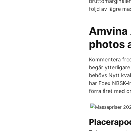
bruttomarginalen
följd av lägre ma
Amvina 
photos 
Kommentera freda
begär ytterligare
behövs Nytt kval
har Foex NBSK-in
förra året med dr
Placerapo