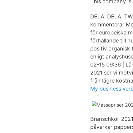
This company is 
DELA. DELA. TWE
kommenterar Mer
för europeiska m
förhållande till 
positiv organisk t
enligt analyshus
02-15 09:36 | Lä
2021 ser vi motv
från lägre kostn
My business ver
Branschkoll 2021
påverkar papper