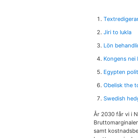
Textredigera
Jiri to lukla
Lön behandl
Kongens nei 
Egypten polit
Obelisk the 
Swedish hed
År 2030 får vi i
Bruttomarginalen
samt kostnadsbe