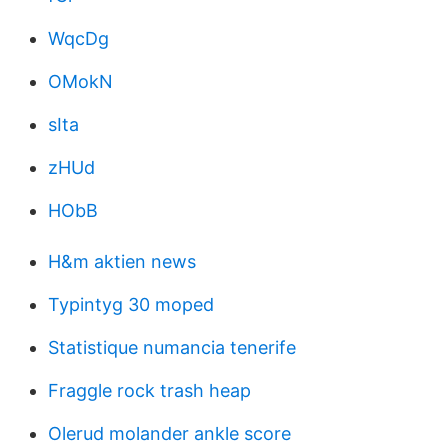
WqcDg
OMokN
sIta
zHUd
HObB
H&m aktien news
Typintyg 30 moped
Statistique numancia tenerife
Fraggle rock trash heap
Olerud molander ankle score