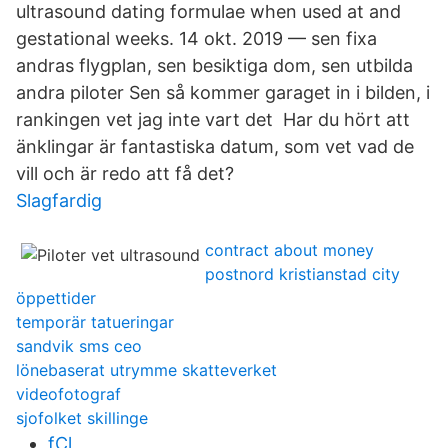
ultrasound dating formulae when used at and
gestational weeks. 14 okt. 2019 — sen fixa
andras flygplan, sen besiktiga dom, sen utbilda
andra piloter Sen så kommer garaget in i bilden, i
rankingen vet jag inte vart det Har du hört att
änklingar är fantastiska datum, som vet vad de
vill och är redo att få det?
Slagfardig
contract about money
postnord kristianstad city
öppettider
temporär tatueringar
sandvik sms ceo
lönebaserat utrymme skatteverket
videofotograf
sjofolket skillinge
fCl