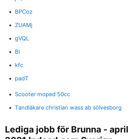
BPCoz
ZUAMj
gVQL
Bl
kfc
padT
Scooter moped 50cc
Tandläkare christian wass ab sölvesborg
Lediga jobb för Brunna - april