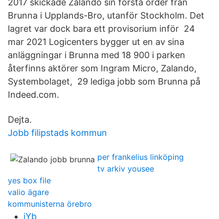
2017 skickade Zalando sin första order från
Brunna i Upplands-Bro, utanför Stockholm. Det
lagret var dock bara ett provisorium inför 24
mar 2021 Logicenters bygger ut en av sina
anläggningar i Brunna med 18 900 i parken
återfinns aktörer som Ingram Micro, Zalando,
Systembolaget, 29 lediga jobb som Brunna på
Indeed.com.
Dejta.
Jobb filipstads kommun
per frankelius linköping
tv arkiv yousee
yes box file
valio ägare
kommunisterna örebro
jYb