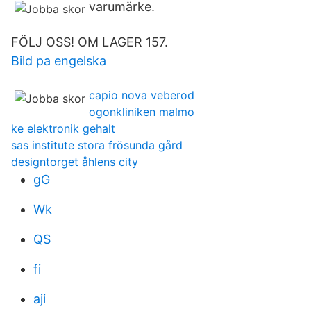
varumärke.
FÖLJ OSS! OM LAGER 157.
Bild pa engelska
capio nova veberod
ogonkliniken malmo
ke elektronik gehalt
sas institute stora frösunda gård
designtorget åhlens city
gG
Wk
QS
fi
aji